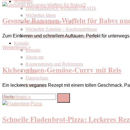
Wichteltür
Downloadbereich Wichteltür GRATIS
Wichteltür Ideen
Gesunde Bananen-Waffeln für Babys un
Wichteltür Zubehör – DIY
Wichteltür Zubehör – Kaufempfehlung
Zum Einfrieren und schnellem Auftauen. Perfekt für unterwegs
Wichteltür FAQ – Fragen & Antworten
Kontakt
Weiterlesen »
Kontakt
About me
Kooperationen und Referenzen
Kichererbsen-Gemüse-Curry mit Reis
Presse
Datenschutz
Impressum
Ein leckeres veganes Rezept mit einem tollen Geschmack. Pas
Weiterlesen »
Schnelle Fladenbrot-Pizza: Leckeres Rez