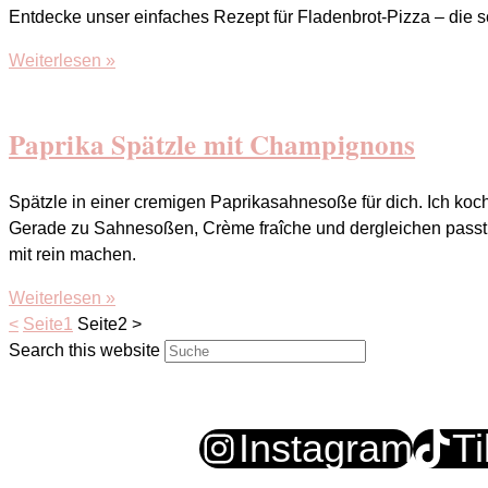
Entdecke unser einfaches Rezept für Fladenbrot-Pizza – die sc
Weiterlesen »
Paprika Spätzle mit Champignons
Spätzle in einer cremigen Paprikasahnesoße für dich. Ich koc
Gerade zu Sahnesoßen, Crème fraîche und dergleichen passt
mit rein machen.
Weiterlesen »
<
Seite
1
Seite
2
>
Search this website
Instagram
T