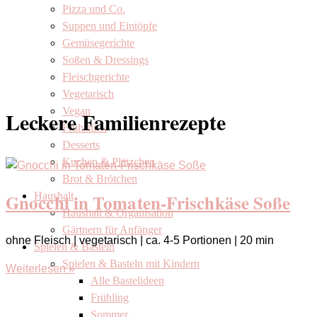
Pizza und Co.
Suppen und Eintöpfe
Gemüsegerichte
Soßen & Dressings
Fleischgerichte
Vegetarisch
Vegan
Leckere Familienrezepte
Frühstück
Desserts
Kuchen & Plätzchen
Brot & Brötchen
Gnocchi in Tomaten-Frischkäse Soße
Haushalt
Haushalt & Organisation
Gärtnern für Anfänger
ohne Fleisch | vegetarisch | ca. 4-5 Portionen | 20 min
Spielen & Basteln
Spielen & Basteln mit Kindern
Weiterlesen »
Alle Bastelideen
Frühling
Sommer