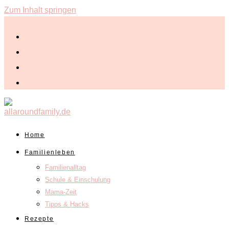
Zum Inhalt springen
Home
Familienleben
Familienalltag
Schule & Einschulung
Mama-Zeit
Tipps & Hacks
Rezepte