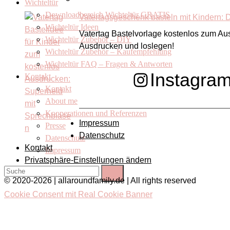
Wichteltür
Downloadbereich Wichteltür GRATIS
Vatertagsgeschenk basteln mit Kindern:
Wichteltür Ideen
Vatertag Bastelvorlage kostenlos zum Au
Wichteltür Zubehör – DIY
Ausdrucken und loslegen!
Wichteltür Zubehör – Kaufempfehlung
Wichteltür FAQ – Fragen & Antworten
Instagra
Kontakt
Kontakt
About me
Kooperationen und Referenzen
Impressum
Presse
Datenschutz
Datenschutz
Kontakt
Impressum
Privatsphäre-Einstellungen ändern
© 2020-2026 | allaroundfamily.de | All rights reserved
Cookie Consent mit Real Cookie Banner