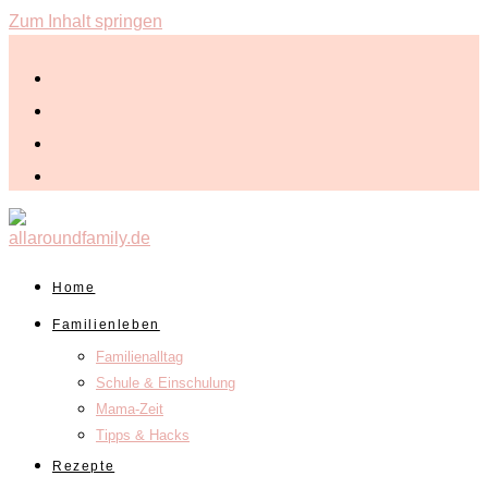
Zum Inhalt springen
Home
Familienleben
Familienalltag
Schule & Einschulung
Mama-Zeit
Tipps & Hacks
Rezepte