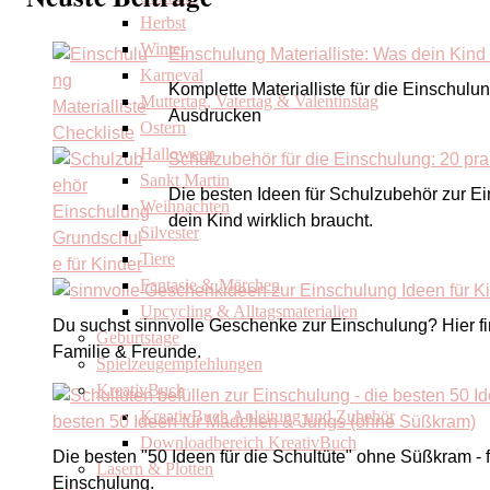
Herbst
Winter
Einschulung Materialliste: Was dein Kind w
Karneval
Komplette Materialliste für die Einschulu
Muttertag, Vatertag & Valentinstag
Ausdrucken
Ostern
Halloween
Schulzubehör für die Einschulung: 20 pra
Sankt Martin
Die besten Ideen für Schulzubehör zur E
Weihnachten
dein Kind wirklich braucht.
Silvester
Tiere
Fantasie & Märchen
Upcycling & Alltagsmaterialien
Du suchst sinnvolle Geschenke zur Einschulung? Hier find
Geburtstage
Familie & Freunde.
Spielzeugempfehlungen
KreativBuch
KreativBuch Anleitung und Zubehör
besten 50 Ideen für Mädchen & Jungs (ohne Süßkram)
Downloadbereich KreativBuch
Die besten "50 Ideen für die Schultüte" ohne Süßkram 
Lasern & Plotten
Einschulung.