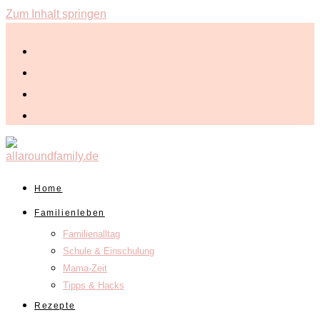
Zum Inhalt springen
Home
Familienleben
Familienalltag
Schule & Einschulung
Mama-Zeit
Tipps & Hacks
Rezepte