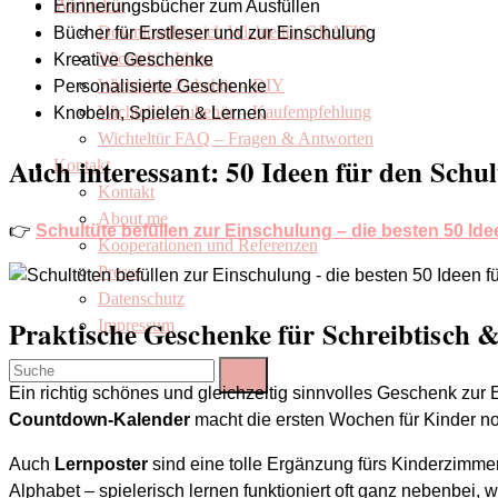
Wichteltür
Erinnerungsbücher zum Ausfüllen
Downloadbereich Wichteltür GRATIS
Bücher für Erstleser und zur Einschulung
Wichteltür Ideen
Kreative Geschenke
Wichteltür Zubehör – DIY
Personalisierte Geschenke
Wichteltür Zubehör – Kaufempfehlung
Knobeln, Spielen & Lernen
Wichteltür FAQ – Fragen & Antworten
Auch interessant: 50 Ideen für den Schul
Kontakt
Kontakt
About me
👉
Schultüte befüllen zur Einschulung – die besten 50 I
Kooperationen und Referenzen
Presse
Datenschutz
Praktische Geschenke für Schreibtisch
Impressum
Ein richtig schönes und gleichzeitig sinnvolles Geschenk zur
Countdown-Kalender
macht die ersten Wochen für Kinder noch
Auch
Lernposter
sind eine tolle Ergänzung fürs Kinderzimme
Alphabet – spielerisch lernen funktioniert oft ganz nebenbei, we