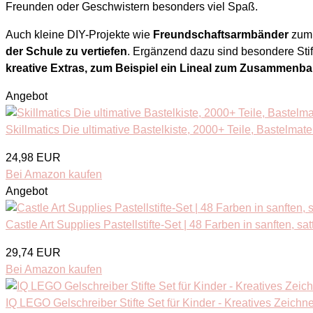
Freunden oder Geschwistern besonders viel Spaß.
Auch kleine DIY-Projekte wie
Freundschaftsarmbänder
zum 
der Schule zu vertiefen
. Ergänzend dazu sind besondere Stif
kreative Extras, zum Beispiel ein Lineal zum Zusammenb
Angebot
Skillmatics Die ultimative Bastelkiste, 2000+ Teile, Bastelmate
24,98 EUR
Bei Amazon kaufen
Angebot
Castle Art Supplies Pastellstifte-Set | 48 Farben in sanften, sat
29,74 EUR
Bei Amazon kaufen
IQ LEGO Gelschreiber Stifte Set für Kinder - Kreatives Zeichnen