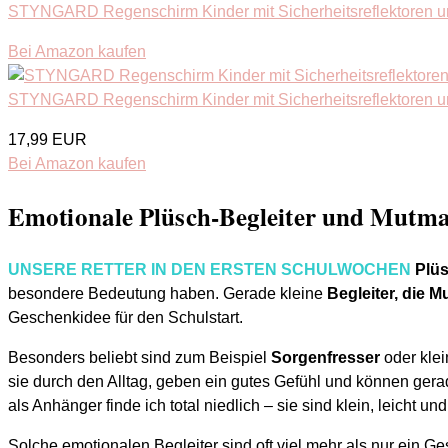
STYNGARD Regenschirm Kinder mit Sicherheitsreflektoren un
Bei Amazon kaufen
STYNGARD Regenschirm Kinder mit Sicherheitsreflektoren un
17,99 EUR
Bei Amazon kaufen
Emotionale Plüsch-Begleiter und Mutm
UNSERE RETTER IN DEN ERSTEN SCHULWOCHEN
Plüs
besondere Bedeutung haben. Gerade kleine
Begleiter, die 
Geschenkidee für den Schulstart.
Besonders beliebt sind zum Beispiel
Sorgenfresser
oder klei
sie durch den Alltag, geben ein gutes Gefühl und können gera
als Anhänger finde ich total niedlich – sie sind klein, leicht un
Solche emotionalen Begleiter sind oft viel mehr als nur ein G