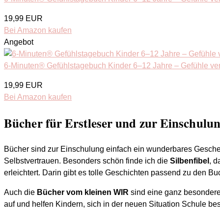
19,99 EUR
Bei Amazon kaufen
Angebot
6-Minuten® Gefühlstagebuch Kinder 6–12 Jahre – Gefühle ver
19,99 EUR
Bei Amazon kaufen
Bücher für Erstleser und zur Einschulu
Bücher sind zur Einschulung einfach ein wunderbares Geschen
Selbstvertrauen. Besonders schön finde ich die
Silbenfibel
, d
erleichtert. Darin gibt es tolle Geschichten passend zu den Bu
Auch die
Bücher vom kleinen WIR
sind eine ganz besonder
auf und helfen Kindern, sich in der neuen Situation Schule be