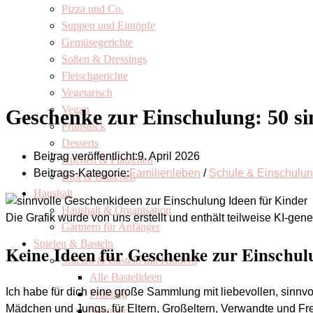
Pizza und Co.
Suppen und Eintöpfe
Gemüsegerichte
Soßen & Dressings
Fleischgerichte
Vegetarisch
Vegan
Geschenke zur Einschulung: 50 s
Frühstück
Desserts
Beitrag veröffentlicht:
9. April 2026
Kuchen & Plätzchen
Beitrags-Kategorie:
Familienleben
/
Schule & Einschulu
Brot & Brötchen
Haushalt
Haushalt & Organisation
Die Grafik wurde von uns erstellt und enthält teilweise KI-gene
Gärtnern für Anfänger
Spielen & Basteln
Keine Ideen für Geschenke zur Einschulu
Spielen & Basteln mit Kindern
Alle Bastelideen
Ich habe für dich eine große Sammlung mit liebevollen, sinn
Frühling
Mädchen und Jungs, für Eltern, Großeltern, Verwandte und Fr
Sommer