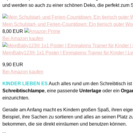
und werden so auch zu einer schönen Deko, die perfekt zum Sc
Mein Schulstart- und Ferien-Countdown: Ein tierisch guter Woc
8,00 EUR
Bei Amazon kaufen
MeinBaby123® 1x1 Poster | Einmaleins Trainer für Kinder | L
9,90 EUR
Bei Amazon kaufen
KINDER LIEBEN ES
Auch alles rund um den Schreibtisch is
Schreibtischlampe
, eine passende
Unterlage
oder ein
Orga
einzurichten.
Gerade am Anfang macht es Kindern großen Spaß, ihren eigen
Beispiel, ihre Sachen zu sortieren und alles an seinen Platz 
bekommen, die sie direkt einräumen und benutzen können.