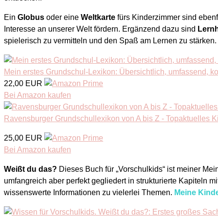
Ein
Globus
oder eine
Weltkarte
fürs Kinderzimmer sind ebenf
Interesse an unserer Welt fördern. Ergänzend dazu sind
Lernh
spielerisch zu vermitteln und den Spaß am Lernen zu stärken.
Mein erstes Grundschul-Lexikon: Übersichtlich, umfassend, 
22,00 EUR
Bei Amazon kaufen
Ravensburger Grundschullexikon von A bis Z - Topaktuelles Ki
25,00 EUR
Bei Amazon kaufen
Weißt du das?
Dieses Buch für „Vorschulkids“ ist meiner Mei
umfangreich aber perfekt gegliedert in strukturierte Kapiteln m
wissenswerte Informationen zu vielerlei Themen.
Meine Kinde