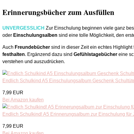
Erinnerungsbücher zum Ausfüllen
UNVERGESSLICH
Zur Einschulung beginnen viele ganz beso
oder
Einschulungsalben
sind eine tolle Möglichkeit, den er
Auch
Freundebücher
sind in dieser Zeit ein echtes Highlig
festhalten
. Ergänzend dazu sind
Gefühlstagebücher
eine sc
verstehen und auszudrücken.
Endlich Schulkind A5 Einschulungsalbum Geschenk Schultüt
7,99 EUR
Bei Amazon kaufen
Endlich Schulkind! A5 Erinnerungsalbum zur Einschulung für J
7,99 EUR
Bei Amazon kaufen