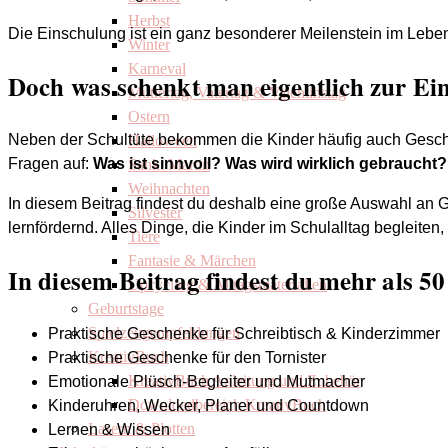
Herbst
Die Einschulung ist ein ganz besonderer Meilenstein im Lebe
Winter
Karneval
Doch was schenkt man eigentlich zur Ein
Muttertag, Vatertag & Valentinstag
Ostern
Neben der Schultüte bekommen die Kinder häufig auch Gesch
Halloween
Fragen auf:
Was ist sinnvoll? Was wird wirklich gebrauch
Sankt Martin
Weihnachten
In diesem Beitrag findest du deshalb eine große Auswahl an Ge
Silvester
lernfördernd. Alles Dinge, die Kinder im Schulalltag begleiten
Tiere
Fantasie & Märchen
In diesem Beitrag findest du mehr als 5
Upcycling & Alltagsmaterialien
Geburtstage
Spielzeugempfehlungen
Praktische Geschenke für Schreibtisch & Kinderzimmer
KreativBuch
Praktische Geschenke für den Tornister
KreativBuch Anleitung und Zubehör
Emotionale Plüsch-Begleiter und Mutmacher
Downloadbereich KreativBuch
Kinderuhren, Wecker, Planer und Countdown
Lasern & Plotten
Lernen & Wissen