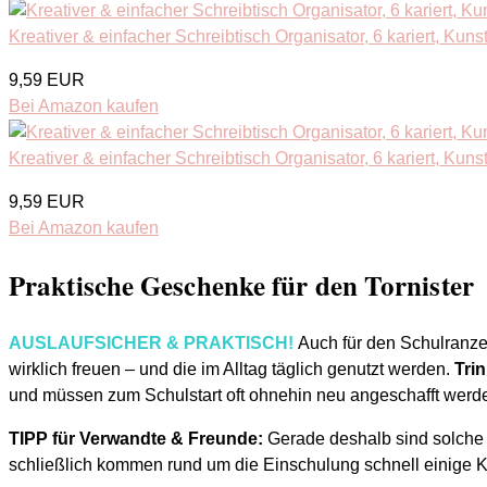
Kreativer & einfacher Schreibtisch Organisator, 6 kariert, Kunsts
9,59 EUR
Bei Amazon kaufen
Kreativer & einfacher Schreibtisch Organisator, 6 kariert, Kunsts
9,59 EUR
Bei Amazon kaufen
Praktische Geschenke für den Tornister
AUSLAUFSICHER & PRAKTISCH!
Auch für den Schulranze
wirklich freuen – und die im Alltag täglich genutzt werden.
Tri
und müssen zum Schulstart oft ohnehin neu angeschafft werd
TIPP für Verwandte & Freunde:
Gerade deshalb sind solche G
schließlich kommen rund um die Einschulung schnell einige K