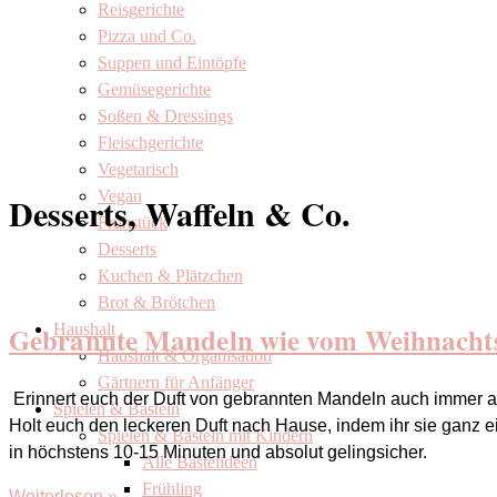
Reisgerichte
Pizza und Co.
Suppen und Eintöpfe
Gemüsegerichte
Soßen & Dressings
Fleischgerichte
Vegetarisch
Vegan
Desserts, Waffeln & Co.
Frühstück
Desserts
Kuchen & Plätzchen
Brot & Brötchen
Gebrannte Mandeln wie vom Weihnacht
Haushalt
Haushalt & Organisation
Gärtnern für Anfänger
Erinnert euch der Duft von gebrannten Mandeln auch immer
Spielen & Basteln
Holt euch den leckeren Duft nach Hause, indem ihr sie ganz e
Spielen & Basteln mit Kindern
in höchstens 10-15 Minuten und absolut gelingsicher.
Alle Bastelideen
Frühling
Weiterlesen »