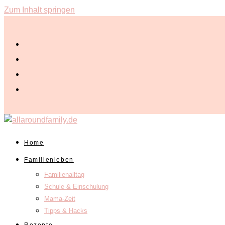
Zum Inhalt springen
Home
Familienleben
Familienalltag
Schule & Einschulung
Mama-Zeit
Tipps & Hacks