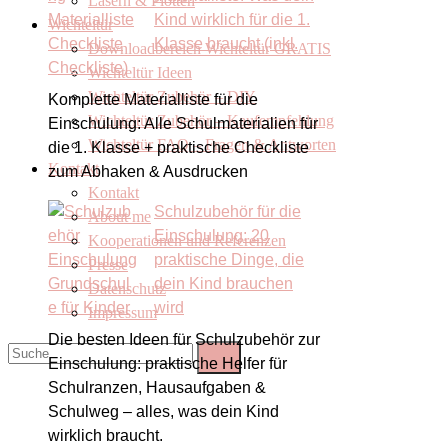
Lasern & Plotten
Kind wirklich für die 1.
Wichteltür
Klasse braucht (inkl.
Downloadbereich Wichteltür GRATIS
Checkliste)
Wichteltür Ideen
Wichteltür Zubehör – DIY
Komplette Materialliste für die
Wichteltür Zubehör – Kaufempfehlung
Einschulung: Alle Schulmaterialien für
Wichteltür FAQ – Fragen & Antworten
die 1. Klasse + praktische Checkliste
Kontakt
zum Abhaken & Ausdrucken
Kontakt
Schulzubehör für die
About me
Einschulung: 20
Kooperationen und Referenzen
praktische Dinge, die
Presse
dein Kind brauchen
Datenschutz
wird
Impressum
Die besten Ideen für Schulzubehör zur
Einschulung: praktische Helfer für
Schulranzen, Hausaufgaben &
Schulweg – alles, was dein Kind
wirklich braucht.