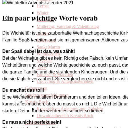
Herbst
Winter
Ein paar wichtige Worte vorab
Karneval
Muttertag, Vatertag & Valentinstag
Die Wichteltür ist eine zauberhafte Weihnachtsgeschichte für 
Ostern
Familie Spaß bereiten und sie mit gemeinsamen Aktionen z
Halloween
Sankt Martin
Der Spaß dabei ist das, was zählt!
Weihnachten
Bei der Wichteltür gibt es kein Richtig oder Falsch, kein Umf
Silvester
Wichteltüren und welche Wichtelgeschichte zu euch passt, das e
Tiere
die ganze Familie und die strahlenden Kinderaugen. Und die w
Fantasie & Märchen
die sie täglich verzaubert. Sie vergleichen sie nicht und es ist
Upcycling & Alltagsmaterialien
Geburtstage
Du machst das toll!
Spielzeugempfehlungen
Eine Wichteltür mit allem Drumherum und den tollen Ideen, die
KreativBuch
kannst alles machen, aber du musst es nicht. Die Wichteltür un
KreativBuch Anleitung und Zubehör
starten. Deine Kinder werden es so oder so lieben.
Downloadbereich KreativBuch
Es muss nicht perfekt sein!
Lasern & Plotten