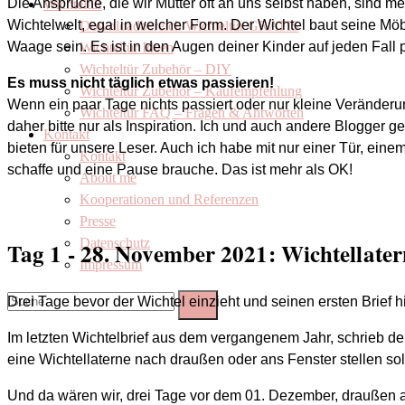
Die Ansprüche, die wir Mütter oft an uns selbst haben, sind mei
Wichteltür
Wichtelwelt, egal in welcher Form. Der Wichtel baut seine Möbe
Downloadbereich Wichteltür GRATIS
Waage sein. Es ist in den Augen deiner Kinder auf jeden Fall p
Wichteltür Ideen
Wichteltür Zubehör – DIY
Es muss nicht täglich etwas passieren!
Wichteltür Zubehör – Kaufempfehlung
Wenn ein paar Tage nichts passiert oder nur kleine Veränderu
Wichteltür FAQ – Fragen & Antworten
daher bitte nur als Inspiration. Ich und auch andere Blogger g
Kontakt
bieten für unsere Leser. Auch ich habe mit nur einer Tür, ein
Kontakt
schaffe und eine Pause brauche. Das ist mehr als OK!
About me
Kooperationen und Referenzen
Presse
Datenschutz
Tag 1 - 28. November 2021: Wichtellater
Impressum
Drei Tage bevor der Wichtel einzieht und seinen ersten Brief 
Im letzten Wichtelbrief aus dem vergangenem Jahr, schrieb de
eine Wichtellaterne nach draußen oder ans Fenster stellen sol
Und da wären wir, drei Tage vor dem 01. Dezember, draußen a