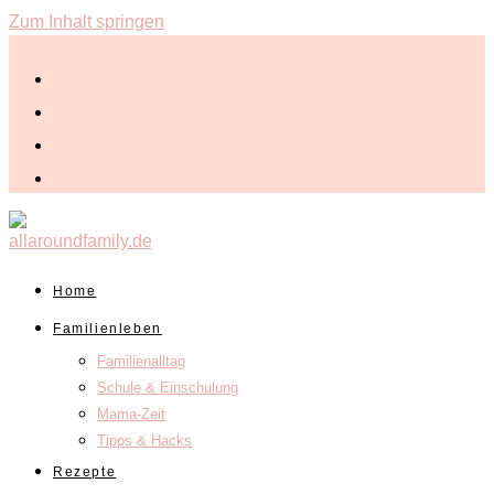
Zum Inhalt springen
Home
Familienleben
Familienalltag
Schule & Einschulung
Mama-Zeit
Tipps & Hacks
Rezepte