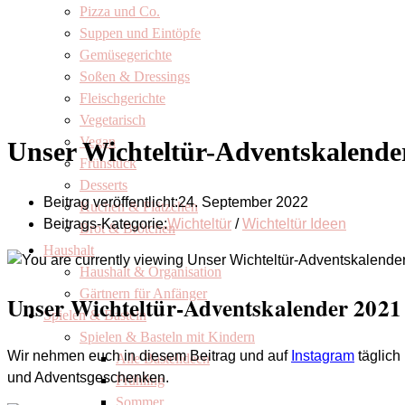
Pizza und Co.
Suppen und Eintöpfe
Gemüsegerichte
Soßen & Dressings
Fleischgerichte
Vegetarisch
Vegan
Unser Wichteltür-Adventskalende
Frühstück
Desserts
Beitrag veröffentlicht:
24. September 2022
Kuchen & Plätzchen
Beitrags-Kategorie:
Wichteltür
/
Wichteltür Ideen
Brot & Brötchen
Haushalt
Haushalt & Organisation
Gärtnern für Anfänger
Unser Wichteltür-Adventskalender 2021
Spielen & Basteln
Spielen & Basteln mit Kindern
Wir nehmen euch in diesem Beitrag und auf
Instagram
täglich
Alle Bastelideen
und Adventsgeschenken.
Frühling
Sommer