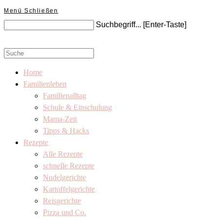
Menü
Schließen
Search
Suchbegriff... [Enter-Taste]
this
website
Search
this
Home
website
Familienleben
Familienalltag
Schule & Einschulung
Mama-Zeit
Tipps & Hacks
Rezepte
Alle Rezepte
schnelle Rezepte
Nudelgerichte
Kartoffelgerichte
Reisgerichte
Pizza und Co.