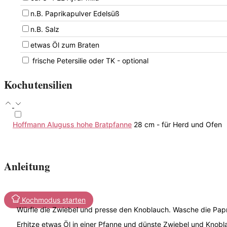
▢
n.B.
Paprikapulver Edelsüß
▢
n.B.
Salz
▢
etwas
Öl zum Braten
▢
frische Petersilie oder TK
- optional
Kochutensilien
▢
Hoffmann Aluguss hohe Bratpfanne
28 cm - für Herd und Ofen
Anleitung
Kochmodus starten
Würfle die Zwiebel und presse den Knoblauch. Wasche die Papri
Erhitze etwas Öl in einer Pfanne und dünste Zwiebel und Knobl