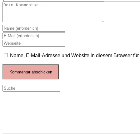
Kommentieren
Gib
deinen
Gib
Namen
deine
Gib
oder
E-
deine
Name, E-Mail-Adresse und Website in diesem Browser fü
Benutzernamen
Mail-
Website-
zum
Adresse
URL
Kommentieren
zum
ein
ein
Kommentieren
(optional)
ein
Search
this
website