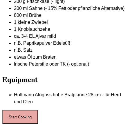
200
g
Frischkäse
(- light)
200
ml
Sahne
(- 15% Fett oder pflanzliche Alternative)
800
ml
Brühe
1
kleine
Zwiebel
1
Knoblauchzehe
ca. 3-4
EL
Ajvar mild
n.B.
Paprikapulver Edelsüß
n.B.
Salz
etwas
Öl zum Braten
frische Petersilie oder TK
(- optional)
Equipment
Hoffmann Aluguss hohe Bratpfanne
28 cm - für Herd
und Ofen
Start Cooking