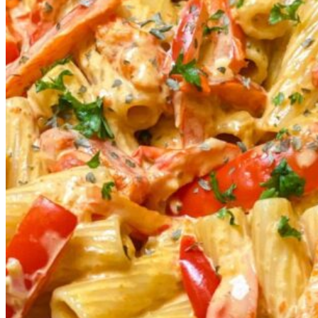
Downloadbereich Wichteltür GRATIS
Wichteltür Ideen
Wichteltür Zubehör – DIY
Wichteltür Zubehör – Kaufempfehlung
Wichteltür FAQ – Fragen & Antworten
Kontakt
Kontakt
About me
Kooperationen und Referenzen
Presse
Datenschutz
Impressum