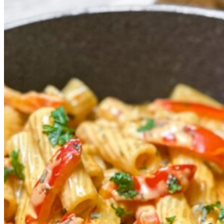
Winter
Karneval
Muttertag, Vatertag & Valentinstag
Ostern
Halloween
Sankt Martin
Weihnachten
Silvester
Tiere
Fantasie & Märchen
Upcycling & Alltagsmaterialien
Geburtstage
Spielzeugempfehlungen
KreativBuch
KreativBuch Anleitung und Zubehör
Downloadbereich KreativBuch
Lasern & Plotten
Wichteltür