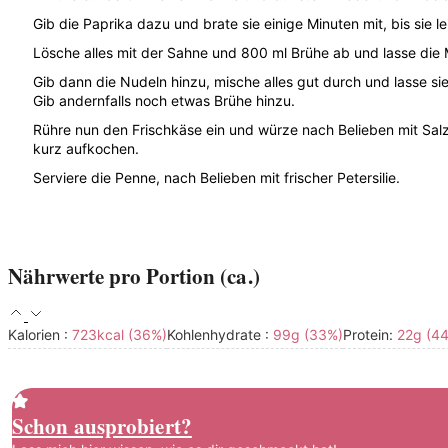
Gib die Paprika dazu und brate sie einige Minuten mit, bis sie l
Lösche alles mit der Sahne und 800 ml Brühe ab und lasse die
Gib dann die Nudeln hinzu, mische alles gut durch und lasse sie
Gib andernfalls noch etwas Brühe hinzu.
Rühre nun den Frischkäse ein und würze nach Belieben mit Salz
kurz aufkochen.
Serviere die Penne, nach Belieben mit frischer Petersilie.
Nährwerte pro Portion (ca.)
Kalorien :
723
kcal
(36%)
Kohlenhydrate :
99
g
(33%)
Protein:
22
g
(44
Schon ausprobiert?