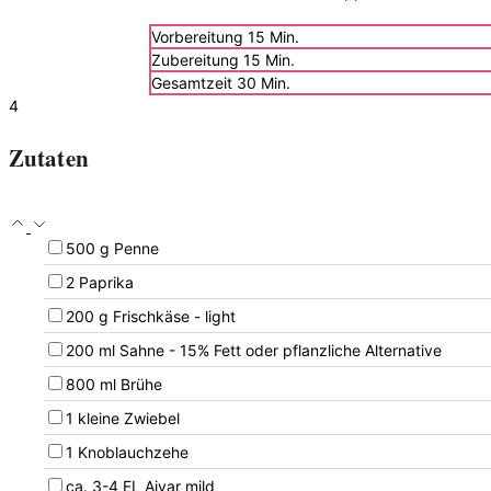
Minuten
Vorbereitung
15
Min.
Minuten
Zubereitung
15
Min.
Minuten
Gesamtzeit
30
Min.
4
Zutaten
▢
500
g
Penne
▢
2
Paprika
▢
200
g
Frischkäse
- light
▢
200
ml
Sahne
- 15% Fett oder pflanzliche Alternative
▢
800
ml
Brühe
▢
1
kleine
Zwiebel
▢
1
Knoblauchzehe
▢
ca. 3-4
EL
Ajvar mild