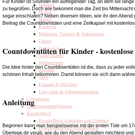
Für Kinder ist Silvester ein aufregender Tag, an dem sie lang
Sommer
zu begrüßen. Doch wie bekommt man die Zeit bis Mitternacht 
Herbst
sogar einschlafen? Neben diversen Ideen, wie ihr den Abend g
Winter
Beitrag die Countdowntüten und eine Zeitkapsel mit kostenlo
Karneval
Muttertag, Vatertag & Valentinstag
Ostern
Countdowntüten für Kinder - kostenlose
Halloween
Sankt Martin
Weihnachten
Die Idee hinter den Countdowntüten ist die, dass zu jeder vol
Silvester
schönen Inhalt bekommen. Damit können sie sich dann währen
Tiere
Fantasie & Märchen
Upcycling & Alltagsmaterialien
Geburtstage
Anleitung
Spielzeugempfehlungen
KreativBuch
KreativBuch Anleitung und Zubehör
Beginnen kann man beispielsweise mit der ersten Tüte um 17/1
Downloadbereich KreativBuch
Überlege dir vorab, wie du den Abend gestalten möchtest und 