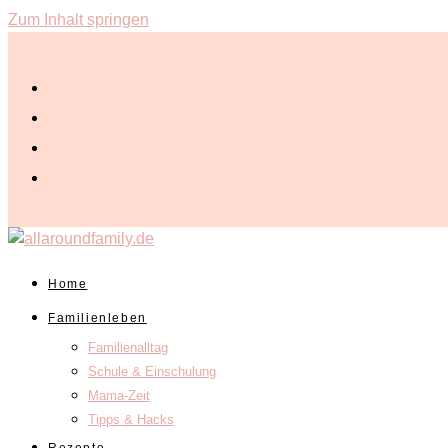
Zum Inhalt springen
Home
Familienleben
Familienalltag
Schule & Einschulung
Mama-Zeit
Tipps & Hacks