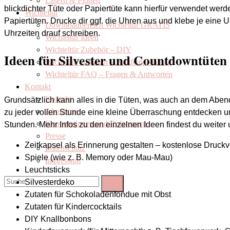
Lasern & Plotten
blickdichter Tüte oder Papiertüte kann hierfür verwendet werd
Wichteltür
Papiertüten. Drucke dir ggf. die Uhren aus und klebe je eine U
Downloadbereich Wichteltür GRATIS
Uhrzeiten drauf schreiben.
Wichteltür Ideen
Wichteltür Zubehör – DIY
Ideen für Silvester und Countdowntüten 
Wichteltür Zubehör – Kaufempfehlung
Wichteltür FAQ – Fragen & Antworten
Kontakt
Kontakt
Grundsätzlich kann alles in die Tüten, was auch an dem Aben
About me
zu jeder vollen Stunde eine kleine Überraschung entdecken u
Kooperationen und Referenzen
Stunden. Mehr Infos zu den einzelnen Ideen findest du weiter 
Presse
Zeitkapsel als Erinnerung gestalten – kostenlose Druck
Datenschutz
Spiele (wie z. B. Memory oder Mau-Mau)
Impressum
Leuchtsticks
Silvesterdeko
Zutaten für Schokoladenfondue mit Obst
Zutaten für Kindercocktails
DIY Knallbonbons