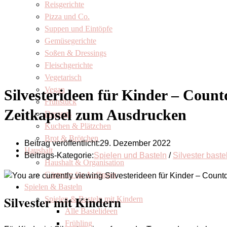
Reisgerichte
Pizza und Co.
Suppen und Eintöpfe
Gemüsegerichte
Soßen & Dressings
Fleischgerichte
Vegetarisch
Vegan
Silvesterideen für Kinder – Coun
Frühstück
Zeitkapsel zum Ausdrucken
Desserts
Kuchen & Plätzchen
Brot & Brötchen
Beitrag veröffentlicht:
29. Dezember 2022
Haushalt
Beitrags-Kategorie:
Spielen und Basteln
/
Silvester baste
Haushalt & Organisation
Gärtnern für Anfänger
Spielen & Basteln
Silvester mit Kindern
Spielen & Basteln mit Kindern
Alle Bastelideen
Frühling