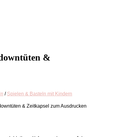
tdowntüten &
ln
/
Spielen & Basteln mit Kindern