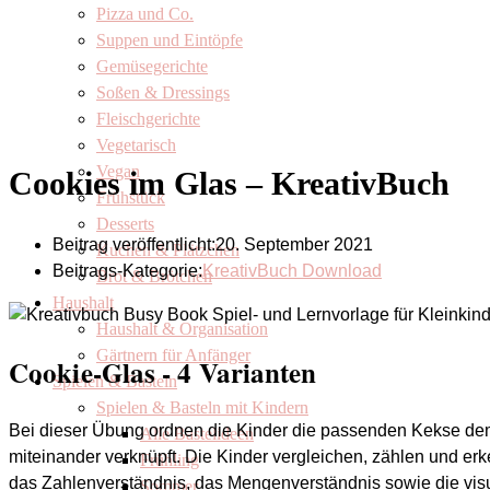
Pizza und Co.
Suppen und Eintöpfe
Gemüsegerichte
Soßen & Dressings
Fleischgerichte
Vegetarisch
Vegan
Cookies im Glas – KreativBuch
Frühstück
Desserts
Beitrag veröffentlicht:
20. September 2021
Kuchen & Plätzchen
Beitrags-Kategorie:
KreativBuch Download
Brot & Brötchen
Haushalt
Haushalt & Organisation
Gärtnern für Anfänger
Cookie-Glas - 4 Varianten
Spielen & Basteln
Spielen & Basteln mit Kindern
Bei dieser Übung ordnen die Kinder die passenden Kekse de
Alle Bastelideen
miteinander verknüpft. Die Kinder vergleichen, zählen und e
Frühling
das Zahlenverständnis, das Mengenverständnis sowie die vis
Sommer