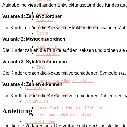
Aufgabe individuell an den Entwicklungsstand des Kindes an
Herbst
Winter
Variante 1: Zahlen zuordnen
Karneval
Muttertag, Vatertag & Valentinstag
Die Kinder ordnen die Kekse mit Punkten den passenden Zah
Ostern
Variante 2: Mengen zuordnen
Halloween
Sankt Martin
Die Kinder zählen die Punkte auf den Keksen und ordnen sie
Weihnachten
Silvester
Variante 3: Symbole zuordnen
Tiere
Die Kinder ordnen die Kekse mit verschiedenen Symbolen (z
Fantasie & Märchen
Upcycling & Alltagsmaterialien
Variante 4: Zahlen erkennen
Geburtstage
Spielzeugempfehlungen
Die Kinder ordnen die Kekse mit verschiedenen Zahlen den 
KreativBuch
Anleitung
KreativBuch Anleitung und Zubehör
Downloadbereich KreativBuch
Lasern & Plotten
Drucke die Vorlagen aus. Die Vorlage mit dem Glas steckst du i