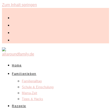
Zum Inhalt springen
Home
Familienleben
Familienalltag
Schule & Einschulung
Mama-Zeit
Tipps & Hacks
Rezepte