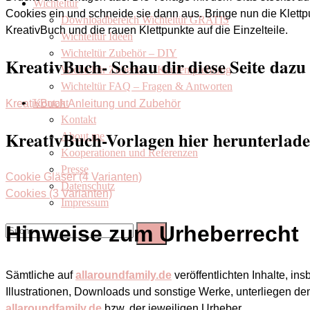
Wichteltür
Cookies ein und schneide sie dann aus. Bringe nun die Klettpu
Downloadbereich Wichteltür GRATIS
KreativBuch und die rauen Klettpunkte auf die Einzelteile.
Wichteltür Ideen
Wichteltür Zubehör – DIY
KreativBuch- Schau dir diese Seite dazu
Wichteltür Zubehör – Kaufempfehlung
Wichteltür FAQ – Fragen & Antworten
Kontakt
KreativBuch Anleitung und Zubehör
Kontakt
KreativBuch-Vorlagen hier herunterlade
About me
Kooperationen und Referenzen
Presse
Cookie Gläser (4 Varianten)
Datenschutz
Cookies (3 Varianten)
Impressum
Hinweise zum Urheberrecht
Sämtliche auf
allaroundfamily.de
veröffentlichten Inhalte, in
Illustrationen, Downloads und sonstige Werke, unterliegen d
allaroundfamily.de
bzw. der jeweiligen Urheber.