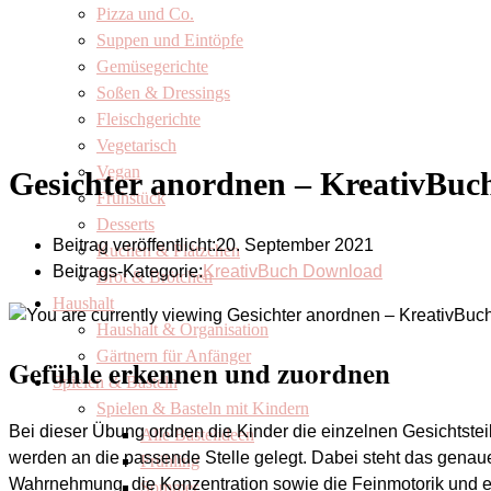
Pizza und Co.
Suppen und Eintöpfe
Gemüsegerichte
Soßen & Dressings
Fleischgerichte
Vegetarisch
Vegan
Gesichter anordnen – KreativBuc
Frühstück
Desserts
Beitrag veröffentlicht:
20. September 2021
Kuchen & Plätzchen
Beitrags-Kategorie:
KreativBuch Download
Brot & Brötchen
Haushalt
Haushalt & Organisation
Gärtnern für Anfänger
Gefühle erkennen und zuordnen
Spielen & Basteln
Spielen & Basteln mit Kindern
Bei dieser Übung ordnen die Kinder die einzelnen Gesichtste
Alle Bastelideen
werden an die passende Stelle gelegt. Dabei steht das genau
Frühling
Wahrnehmung, die Konzentration sowie die Feinmotorik und eig
Sommer