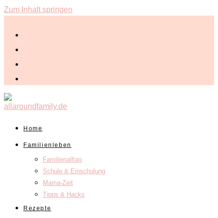
Zum Inhalt springen
Home
Familienleben
Familienalltag
Schule & Einschulung
Mama-Zeit
Tipps & Hacks
Rezepte