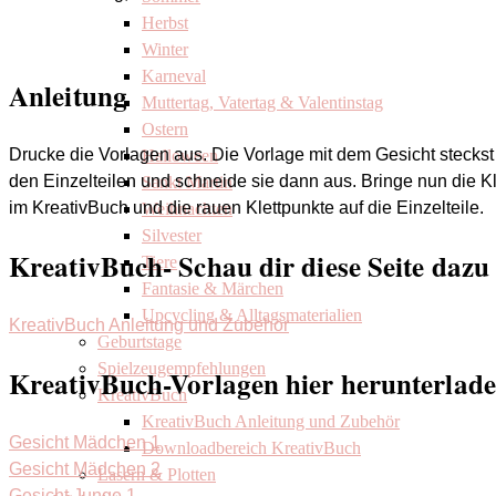
Herbst
Winter
Karneval
Anleitung
Muttertag, Vatertag & Valentinstag
Ostern
Drucke die Vorlagen aus. Die Vorlage mit dem Gesicht steckst d
Halloween
den Einzelteilen und schneide sie dann aus. Bringe nun die Kl
Sankt Martin
im KreativBuch und die rauen Klettpunkte auf die Einzelteile.
Weihnachten
Silvester
KreativBuch- Schau dir diese Seite dazu
Tiere
Fantasie & Märchen
Upcycling & Alltagsmaterialien
KreativBuch Anleitung und Zubehör
Geburtstage
Spielzeugempfehlungen
KreativBuch-Vorlagen hier herunterlade
KreativBuch
KreativBuch Anleitung und Zubehör
Gesicht Mädchen 1
Downloadbereich KreativBuch
Gesicht Mädchen 2
Lasern & Plotten
Gesicht Junge 1