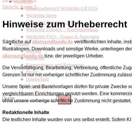
Wichteltür
Gesicht Junge 2
Downloadbereich Wichteltür GRATIS
Wichteltür Ideen
Hinweise zum Urheberrecht
Wichteltür Zubehör – DIY
Wichteltür Zubehör – Kaufempfehlung
Wichteltür FAQ – Fragen & Antworten
Sämtliche auf
allaroundfamily.de
veröffentlichten Inhalte, in
Kontakt
Illustrationen, Downloads und sonstige Werke, unterliegen d
Kontakt
allaroundfamily.de
bzw. der jeweiligen Urheber.
About me
Kooperationen und Referenzen
Die Vervielfältigung, Bearbeitung, Verbreitung, öffentliche 
Presse
Grenzen ist nur mit vorheriger schriftlicher Zustimmung zulässi
Datenschutz
Impressum
Unsere Spiel- und Bastelvorlagen dürfen für private Zwecke s
vergleichbaren Einrichtungen genutzt werden. Eine kommerziel
ohne unsere vorherige schriftliche Zustimmung nicht gestattet.
Redaktionelle Inhalte
Die textlichen Inhalte wurden von uns selbst erstellt. Sofern K