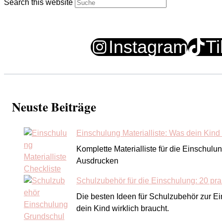
Search this website
Instagram
T
Neuste Beiträge
Einschulung Materialliste: Was dein Kind w
Komplette Materialliste für die Einschulu
Ausdrucken
Schulzubehör für die Einschulung: 20 pra
Die besten Ideen für Schulzubehör zur E
dein Kind wirklich braucht.